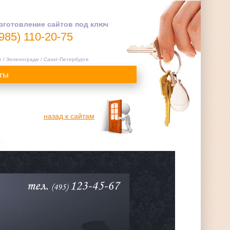
зготовление сайтов под ключ
(985) 110-20-75
е / Зеленограде / Санкт-Петербурге
ты
назад к сайтам