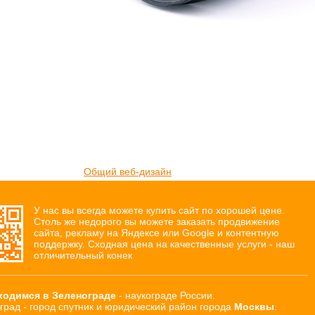
Общий веб-дизайн
У нас вы всегда можете купить сайт по хорошей цене.
Столь же недорого вы можете заказать продвижение
сайта, рекламу на Яндексе или Google и контентную
поддержку. Сходная цена на качественные услуги - наш
отличительный конек
ходимся в Зеленограде
- наукограде России.
град - город спутник и юридический район города
Москвы
.