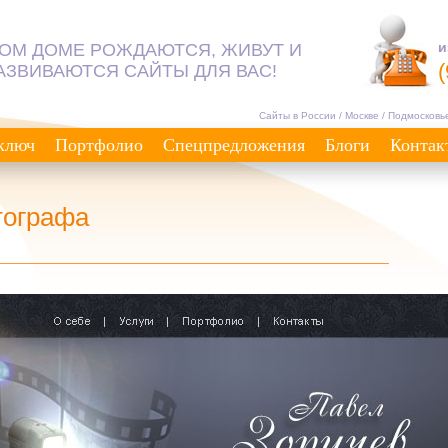
и
ТОМ ДОМЕ РОЖДАЮТСЯ, ЖИВУТ И
АЗВИВАЮТСЯ САЙТЫ ДЛЯ ВАС!
Сайты в России / Москве / Подмосковь
 ключ
Портфолио
Спецпредложения
Блоги
Контак
тографа