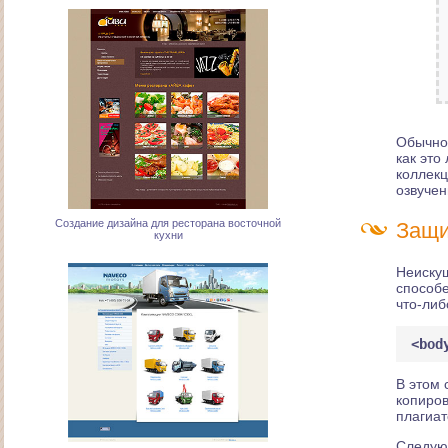
Обычно 
как это
коллекц
озвучен
Создание дизайна для ресторана восточной
кухни
Защи
Неискуш
способе
что-либ
В этом 
копиров
плагиат
Создание бизнес-сайта эксклюзивного
дистрибьютера компании "Naveco"
Следующ