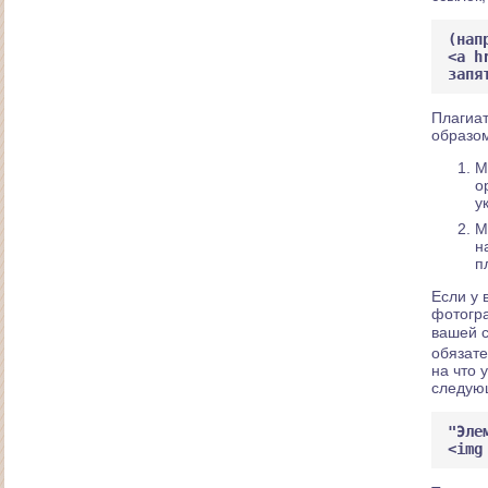
(нап
<a h
запя
Плагиат
образо
М
о
у
М
н
п
Создание интернет-магазина постельного белья
Если у 
"Дрёма"
фотогра
вашей с
обязате
на что 
следую
"Эле
<img