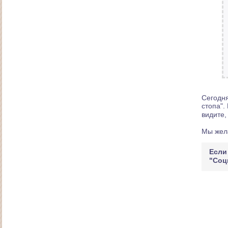
Сайт "Аменаго"
Сегодня
стопа".
видите,
Мы жела
Если
"Соц
Персональный сайт дизайнера одежды