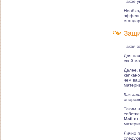
Такое у
Создание дизайна для сайта продажи
Необход
автоспецтехники
эффекти
стандар
Защи
Такая з
Для нач
свой ма
Далее, 
капкано
чем ваш
матери
Сайт педагога по русскому языку и литературе
Как за
опереж
Таким н
собстве
Mail.ru
материа
Лично п
следую