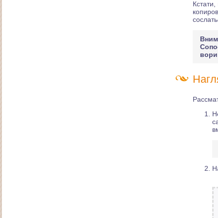
Кстати,
копиров
сослать
Вним
Сопо
вори
Нагл
Сайт духовно-оздоровительного центра "Белая
Зебра"
Рассма
Н
с
в
Н
Сайт ООО "ЭнергоСтройПроект"