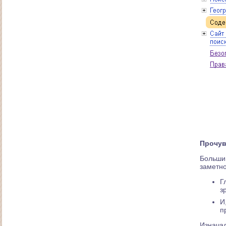
Сайт салона красоты "Сакура"
Прочув
Большин
заметно
Г
з
И
п
Изначал