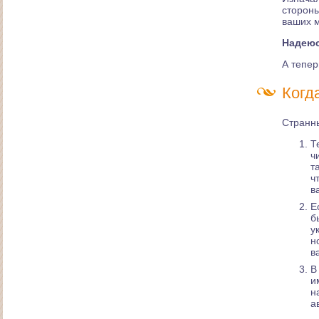
стороны
ваших 
Надеюс
А тепе
Создание сайта ресторана "Колесо Фортуны"
Когд
Странны
Т
ч
т
ч
в
Е
б
у
н
в
Макет литературного сайта японской поэзии
"Хокку"
В
и
н
а