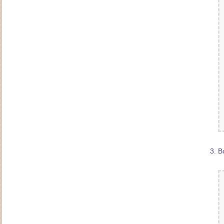
Создание интернет-магазина по продаже
искусственной ёлки "Ели Peneri"
В
Создание сайта автотехцентра "ДАН"