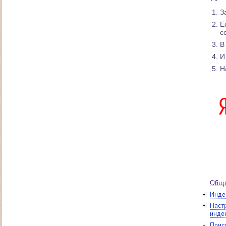
З
Е
с
В
И
Н
Создание интернет-магазина товаров для
туризма и отдыха
Сайт многофункционального строительного
рынока в Андреевке