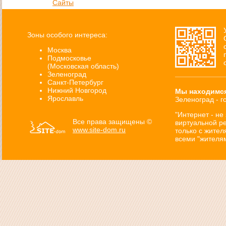
Сайты
Зоны особого интереса:
Москва
Подмосковье
(Московская область)
Зеленоград
Санкт-Петербург
Нижний Новгород
Мы находимся
Сайт логопеда
Ярославль
Зеленоград - г
"Интернет - не
Все права защищены ©
виртуальной ре
www.site-dom.ru
только с жител
всеми "жителя