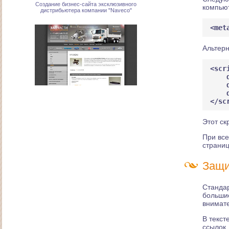
компью
<met
Альтерн
<scr
    
    
    
</sc
Создание интернет-магазина "Запчасти для
грузовиков"
Этот ск
При все
страниц
Защи
Стандар
большие
внимате
Создание дизайна сайта для сервиса грузовых
В текст
автомобилей
ссылок,